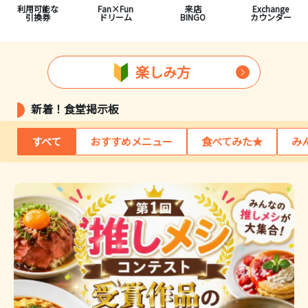
利用可能な
Fan×Fun
来店
Exchange
引換券
ドリーム
BINGO
カウンター
楽しみ方
新着！食堂掲示板
すべて
おすすめメニュー
食べてみた★
み